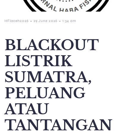
-
-
HFIaceh2026
29 June 2026
1:34 am
BLACKOUT
LISTRIK
SUMATRA,
PELUANG
ATAU
TANTANGAN