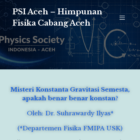
PSI Aceh – Himpunan
Fisika Cabang Aceh
Misteri Konstanta Gravitasi Semesta,
apakah benar benar konstan?
Oleh: Dr. Suhrawardy Ilyas*
(*Departemen Fisika FMIPA USK)